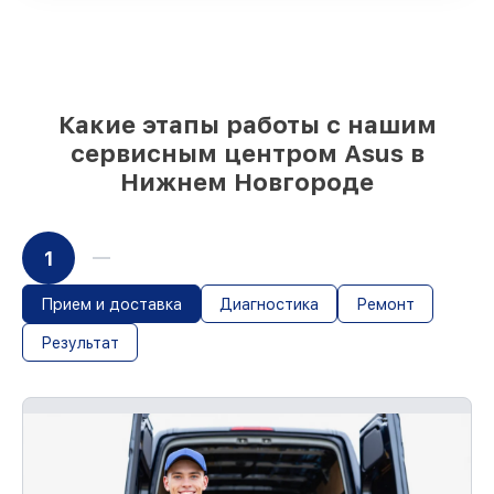
Качественные реплики и
оригинальные детали по вашему
выбору
– с учётом всех запросов
85%
работ в течение пары часов, при
условии, что починка началась сразу
Какие этапы работы с нашим
сервисным центром Asus в
Нижнем Новгороде
1
Прием и доставка
Диагностика
Ремонт
Результат