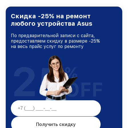
предоставляемых услуг. Наша цель — стать
лучшим сервисным центром Asus в городе
Нижнем Новгороде, постоянно повышая
Скидка -25% на ремонт
уровень доверия и лояльности наших
любого устройства Asus
клиентов.
По предварительной записи с сайта,
предоставляем скидку в размере -25%
на весь прайс услуг по ремонту
25
%
OFF
Получить скидку