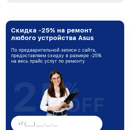
стремимся к тому, чтобы каждый клиент был
удовлетворен скоростью и качеством
предоставляемых услуг. Наша цель — стать
лучшим сервисным центром Asus в городе
Нижнем Новгороде, постоянно повышая
Скидка -25% на ремонт
уровень доверия и лояльности наших
любого устройства Asus
клиентов.
По предварительной записи с сайта,
предоставляем скидку в размере -25%
на весь прайс услуг по ремонту
25
%
OFF