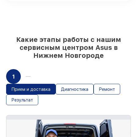
90%
комплектующих для материнских
плат на складе или доступны для
срочного заказа
Качественные реплики и
оригинальные детали по вашему
выбору
– под любые финансовые
Какие этапы работы с нашим
возможности
сервисным центром Asus в
85%
работ за 1–2 часа, если мастер
Нижнем Новгороде
приступает к обслуживанию сразу
1
Прием и доставка
Диагностика
Ремонт
Результат