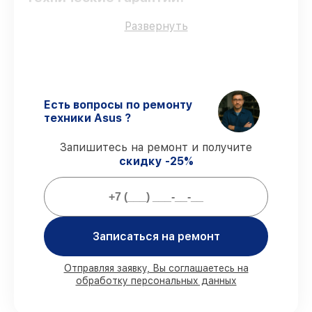
Развернуть
Использование оригинальных
запчастей
– гарантируем использование
фирменных запчастей для
восстановления.
Квалифицированные специалисты
–
Есть вопросы по ремонту
проверенные специалисты с опытом и
техники Asus ?
сертификацией.
Точное соблюдение сроков
– починка
Запишитесь на ремонт и получите
материнской платы PRIME B450 PLUS
скидку -25%
выполняется строго в оговоренные
сроки.
Сервис с гарантией
– предоставляем
официальное гарантийное
сопровождение после сервиса.
Записаться на ремонт
Мы гарантируем:
Отправляя заявку, Вы соглашаетесь на
обработку персональных данных
80%
работ с возможностью
присутствовать